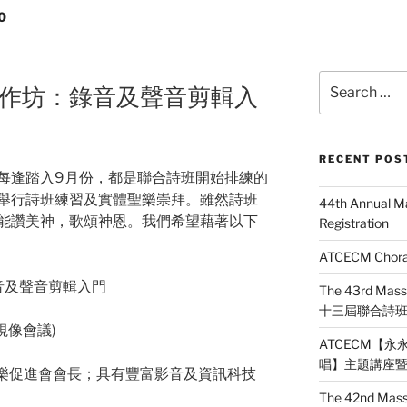
0
Search
r製作工作坊：錄音及聲音剪輯入
for:
RECENT POS
每逢踏入9月份，都是聯合詩班開始排練的
舉行詩班練習及實體聖樂崇拜。雖然詩班
44th Annual M
能讚美神，歌頌神恩。我們希望藉著以下
Registration
ATCECM Choral
坊：錄音及聲音剪輯入門
The 43rd Mass
十三屆聯合詩
視像會議)
ATCECM【
唱】主題講座暨工作
華人聖樂促進會會長；具有豐富影音及資訊科技
The 42nd Mass