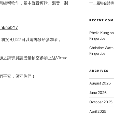
樂編輯軟件，基本聲音剪輯、混音、製
十二屆聯合詩
RECENT CO
1NnEnSbY7
Phelia Kung
o
Fingertips
k 將於9月27日以電郵發給參加者 。
Christine Watt
Fingertips
詩班員請盡量抽空參加上述Virtual
ARCHIVES
們平安，保守你們！
August 2026
June 2026
October 2025
April 2025