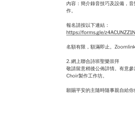
內容：簡介錄音技巧及設備，音
作。
報名請按以下連結：
https://forms.gle/z4ACUNZZ
名額有限，額滿即止。Zoomlin
2. 網上聯合詩班聖樂崇拜
敬請留意稍後公佈詳情。有意參加之
Choir製作工作坊。
願賜平安的主隨時隨事親自給你