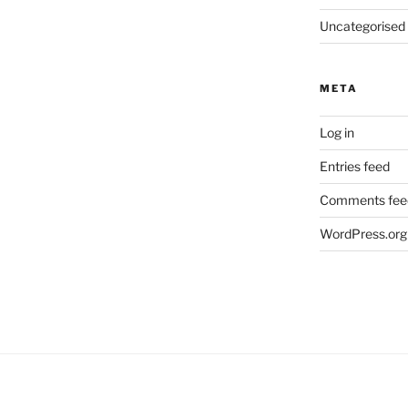
Uncategorised
META
Log in
Entries feed
Comments fee
WordPress.org