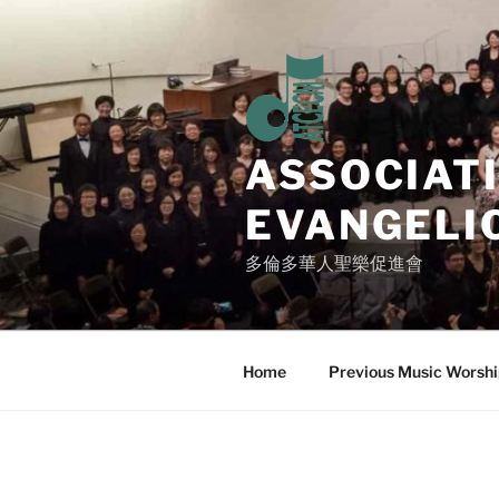
Skip
to
content
ASSOCIAT
EVANGELI
多倫多華人聖樂促進會
Home
Previous Music Worsh