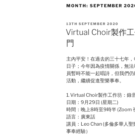
MONTH:
SEPTEMBER 202
POSTED
13TH SEPTEMBER 2020
ON
Virtual Choi
門
主內平安！在過去的三十七年，
日子；今年因為疫情關係，無法
員暫時不能一起唱詩，但我們仍
活動，繼續促進聖樂事奉。
1. Virtual Choir製作工作
日期：9月29日 (星期二)
時間：晚上8時至9時半 (Zoom 
語言：廣東話
講員：Leo Chan (多倫多
事奉經驗）